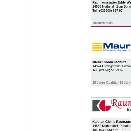
Raumausstatter Eddy We
14558
Nuthetal
, Zum Spri
Tel.:
(033200) 857 97
Meisterbetrieb
Maurer Sonnenschutz
14974
Ludwigsfelde
, Ludwi
Tel.:
(03378) 51 29 99
15 Jahre Qualität - 15 Jahr
Karsten Giehle Raumau
14552
Michendorf
, Potsda
Tel.:
(033205) 466 19