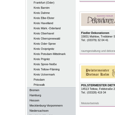
Frankfurt (Oder)
Kreis Barnim
Kreis Dahme
Kreis Elbe-Elster
Kreis Havelland
Kreis Märk.-Oderland
Fiedler Dekorationen
Kreis Oberhavel
15831
Mahlow
, Trebbiner 
Kreis Oberspreewald
Tel.:
(03379) 32 04 41
Kreis Oder-Spree
Kreis Ostprignitz
raumgestaltung und dekora
Kreis Potsdam-Mittelmark
Kreis Prignitz
Kreis Spree-Neiße
Kreis Teltow-Fläming
Kreis Uckermark
Potsdam
Pritzwalk
POLSTERMEISTER DIE
14513
Teltow
, Feldstraße 
Bremen
Tel.:
(03328) 419 34
Hamburg
Hessen
Meisterbetrieb
Mecklenburg-Vorpommern
Niedersachsen