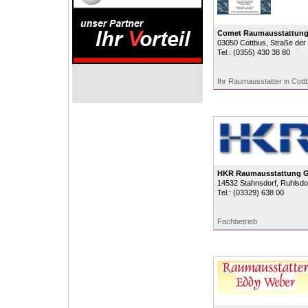
Comet Raumausstattun
03050
Cottbus
, Straße der
Tel.:
(0355) 430 38 80
Ihr Raumausstatter in Cott
HKR Raumausstattung 
14532
Stahnsdorf
, Ruhlsdo
Tel.:
(03329) 638 00
Fachbetrieb