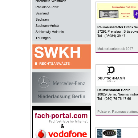
Nordrhein-Westfalen
Rheinland-Pfalz
Saarland
Sachsen
Sachsen-Anhalt
Raumausstatter Frank W
17291
Prenzlau
, Brüssowe
Schleswig-Holstein
Tel.:
(03984) 39 47
Thüringen
Meisterbetrieb seit 1947
Deutschmann Berlin
10829
Berlin
, Naumannstra
Tel.:
(030) 76 76 47 66
Polsterei, Raumausstattung