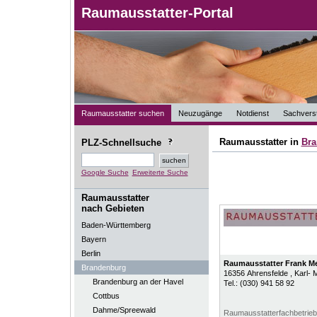
Raumausstatter-Portal
Raumausstatter suchen
Neuzugänge
Notdienst
Sachverst
Raumausstatter in
Bra
PLZ-Schnellsuche
Google Suche
Erweiterte Suche
Raumausstatter
nach Gebieten
Baden-Württemberg
Bayern
Berlin
Raumausstatter Frank Me
Brandenburg
16356
Ahrensfelde
, Karl-
Brandenburg an der Havel
Tel.:
(030) 941 58 92
Cottbus
Dahme/Spreewald
Raumausstatterfachbetrieb